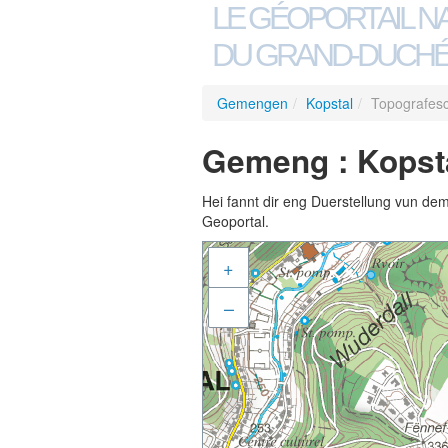
LE GÉOPORTAIL N
DU GRAND-DUCHÉ
Gemengen
/
Kopstal
/
Topografesc
Gemeng : Kopsta
Hei fannt dir eng Duerstellung vun de
Geoportal.
+
–