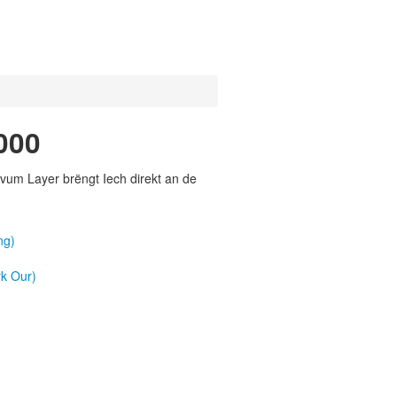
000
vum Layer brëngt Iech direkt an de
ng)
k Our)