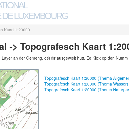
ATIONAL
 DE LUXEMBOURG
h Kaart 1:20000
l -> Topografesch Kaart 1:20
m Layer an der Gemeng, déi dir ausgewielt hutt. Ee Klick op den Numm 
Topografesch Kaart 1:20000 (Thema Allgeme
Topografesch Kaart 1:20000 (Thema Wasser)
Topografesch Kaart 1:20000 (Thema Naturpar