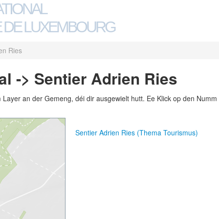
ATIONAL
 DE LUXEMBOURG
ien Ries
l -> Sentier Adrien Ries
m Layer an der Gemeng, déi dir ausgewielt hutt. Ee Klick op den Numm 
Sentier Adrien Ries (Thema Tourismus)