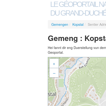
LE GÉOPORTAIL N
DU GRAND-DUCHÉ
Gemengen
/
Kopstal
/
Sentier Adr
Gemeng : Kopsta
Hei fannt dir eng Duerstellung vun de
Geoportal.
+
–