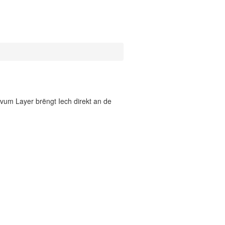
vum Layer brëngt Iech direkt an de