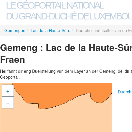
LE GÉOPORTAIL NATIONAL
DU GRAND-DUCHÉ DE LUXEMBO
Gemengen
/
Lac de la Haute-Sûre
/
Duerchschnëttsalter vun de F
Gemeng : Lac de la Haute-Sûr
Fraen
Hei fannt dir eng Duerstellung vun dem Layer an der Gemeng, déi dir 
Geoportal.
+
Duerch
–