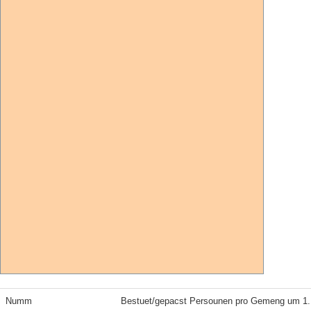
Numm
Bestuet/gepacst Persounen pro Gemeng um 1.