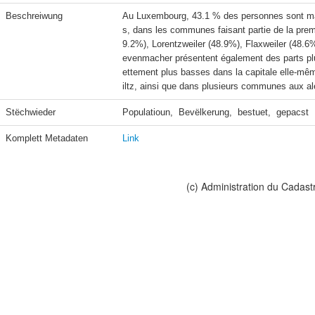
Beschreiwung
Au Luxembourg, 43.1 % des personnes sont mari
s, dans les communes faisant partie de la pre
9.2%), Lorentzweiler (48.9%), Flaxweiler (48.
evenmacher présentent également des parts plu
ettement plus basses dans la capitale elle-m
iltz, ainsi que dans plusieurs communes aux a
Stëchwieder
Populatioun,  Bevëlkerung,  bestuet,  gepacst
Komplett Metadaten
Link
(c) Administration du Cadast