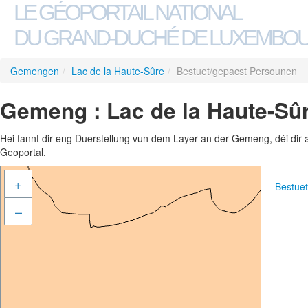
LE GÉOPORTAIL NATIONAL
DU GRAND-DUCHÉ DE LUXEMBO
Gemengen
/
Lac de la Haute-Sûre
/
Bestuet/gepacst Persounen
Gemeng : Lac de la Haute-Sû
Hei fannt dir eng Duerstellung vun dem Layer an der Gemeng, déi dir 
Geoportal.
+
Bestue
–