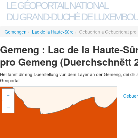
LE GÉOPORTAIL NATIONAL
DU GRAND-DUCHÉ DE LUXEMBO
Gemengen
/
Lac de la Haute-Sûre
/
Gebuerten a Gebuerterat pro
Gemeng : Lac de la Haute-Sûr
pro Gemeng (Duerchschnëtt 
Hei fannt dir eng Duerstellung vun dem Layer an der Gemeng, déi dir 
Geoportal.
+
Gebuer
–