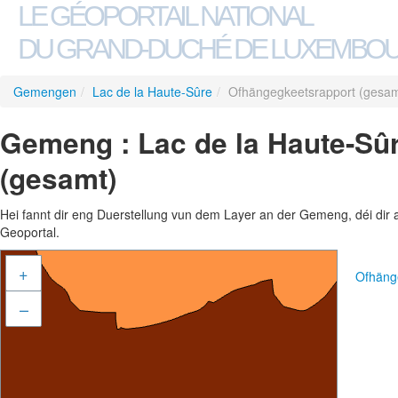
LE GÉOPORTAIL NATIONAL
DU GRAND-DUCHÉ DE LUXEMBO
Gemengen
/
Lac de la Haute-Sûre
/
Ofhängegkeetsrapport (gesam
Gemeng : Lac de la Haute-Sû
(gesamt)
Hei fannt dir eng Duerstellung vun dem Layer an der Gemeng, déi dir 
Geoportal.
+
Ofhäng
–