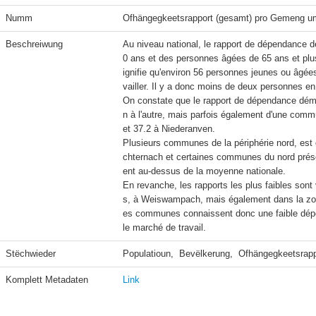
Numm
Ofhängegkeetsrapport (gesamt) pro Gemeng u
Beschreiwung
Au niveau national, le rapport de dépendance 
0 ans et des personnes âgées de 65 ans et plus 
ignifie qu'environ 56 personnes jeunes ou âgée
vailler. Il y a donc moins de deux personnes en
On constate que le rapport de dépendance démog
n à l'autre, mais parfois également d'une commu
et 37.2 à Niederanven.

Plusieurs communes de la périphérie nord, est
chternach et certaines communes du nord prése
ent au-dessus de la moyenne nationale.

En revanche, les rapports les plus faibles son
s, à Weiswampach, mais également dans la zone
es communes connaissent donc une faible dépend
Stëchwieder
Populatioun,  Bevëlkerung,  Ofhängegkeetsrapp
Komplett Metadaten
Link