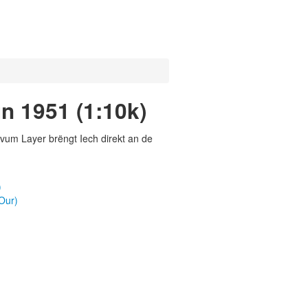
un 1951 (1:10k)
vum Layer brëngt Iech direkt an de
)
Our)