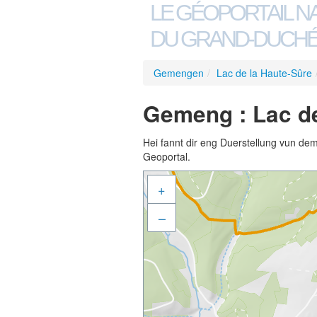
LE GÉOPORTAIL N
DU GRAND-DUCHÉ
Gemengen
/
Lac de la Haute-Sûre
Gemeng : Lac de 
Hei fannt dir eng Duerstellung vun de
Geoportal.
+
–