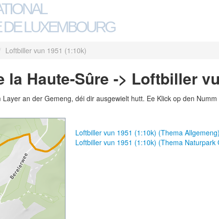
ATIONAL
 DE LUXEMBOURG
/
Loftbiller vun 1951 (1:10k)
la Haute-Sûre -> Loftbiller v
m Layer an der Gemeng, déi dir ausgewielt hutt. Ee Klick op den Numm 
Loftbiller vun 1951 (1:10k) (Thema Allgemeng
Loftbiller vun 1951 (1:10k) (Thema Naturpark 