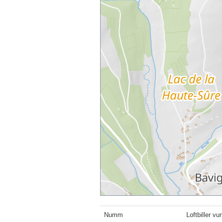
Numm
Loftbiller v