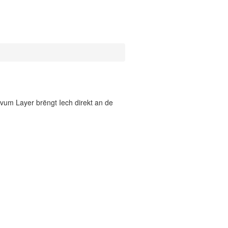
vum Layer brëngt Iech direkt an de