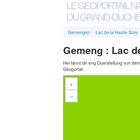
LE GÉOPORTAIL N
DU GRAND-DUCHÉ
Gemengen
/
Lac de la Haute-Sûre
Gemeng : Lac de
Hei fannt dir eng Duerstellung vun de
Geoportal.
+
–