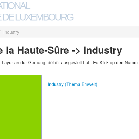
ATIONAL
 DE LUXEMBOURG
/
Industry
 la Haute-Sûre -> Industry
m Layer an der Gemeng, déi dir ausgewielt hutt. Ee Klick op den Numm 
Industry (Thema Emwelt)