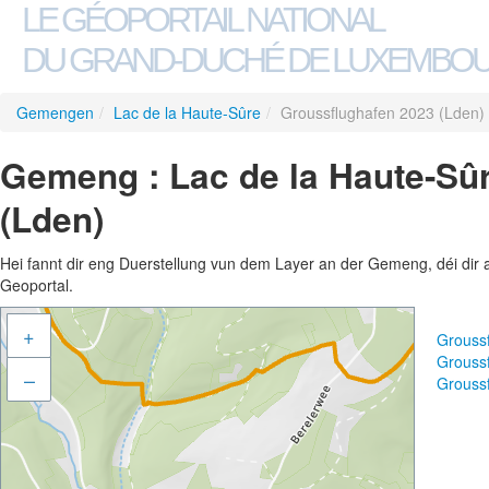
LE GÉOPORTAIL NATIONAL
DU GRAND-DUCHÉ DE LUXEMBO
Gemengen
/
Lac de la Haute-Sûre
/
Groussflughafen 2023 (Lden)
Gemeng : Lac de la Haute-Sûr
(Lden)
Hei fannt dir eng Duerstellung vun dem Layer an der Gemeng, déi dir 
Geoportal.
+
Grouss
Grouss
–
Grouss