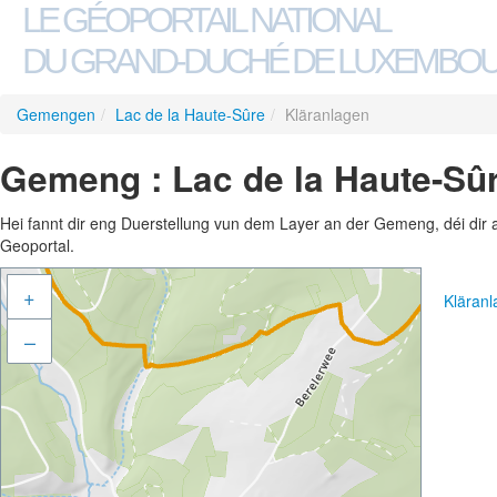
LE GÉOPORTAIL NATIONAL
DU GRAND-DUCHÉ DE LUXEMBO
Gemengen
/
Lac de la Haute-Sûre
/
Kläranlagen
Gemeng : Lac de la Haute-Sûr
Hei fannt dir eng Duerstellung vun dem Layer an der Gemeng, déi dir 
Geoportal.
+
Kläran
–