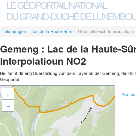
LE GÉOPORTAIL NATIONAL
DU GRAND-DUCHÉ DE LUXEMBO
Gemengen
/
Lac de la Haute-Sûre
/
Geostatistesch Interpolatiou
Gemeng : Lac de la Haute-Sûr
Interpolatioun NO2
Hei fannt dir eng Duerstellung vun dem Layer an der Gemeng, déi dir 
Geoportal.
+
Geostat
–