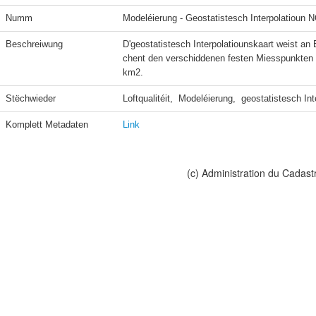
Numm
Modeléierung - Geostatistesch Interpolatioun 
Beschreiwung
D'geostatistesch Interpolatiounskaart weist an
chent den verschiddenen festen Miesspunkten 
km2.
Stëchwieder
Loftqualitéit,  Modeléierung,  geostatistesch Int
Komplett Metadaten
Link
(c) Administration du Cadast