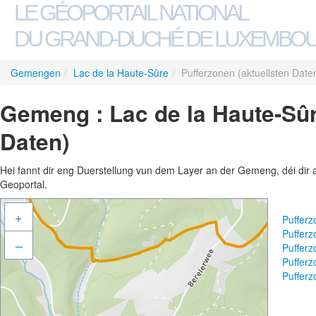
LE GÉOPORTAIL NATIONAL
DU GRAND-DUCHÉ DE LUXEMBO
Gemengen
/
Lac de la Haute-Sûre
/
Pufferzonen (aktuellsten Date
Gemeng : Lac de la Haute-Sûr
Daten)
Hei fannt dir eng Duerstellung vun dem Layer an der Gemeng, déi dir 
Geoportal.
+
Pufferz
Pufferz
–
Pufferz
Pufferz
Pufferz