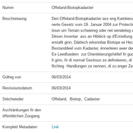
Numm
Offeland-Biotopkadaster
Beschreiwung
Den Offeland-Biotopkadaster ass eng Kartéieru
nerte Gesetz vum 19. Januar 2004 zur Protectiou
tioun um Terrain schwiereg oder net eendeiteg a
Dësen Inventar  ass an Hibléck op d'Erstellun
erstallt ginn. Däitlech erkennbar Biotope wi He
Bestanddeel vum Kadaster, ënnerleien awer der
Ee Leedfuedem  zur Orientéierungshëllef fir 
lt ginn, fir di normal Gestioun ze definéieren,
Gülteg vun
06/03/2014
Revisiounsdatum
06/03/2014
Stëchwieder
Offeland,  Biotop,  Cadaster
Aschränkungen fir den 
öffentlëchen Zougang
Komplett Metadaten
Link