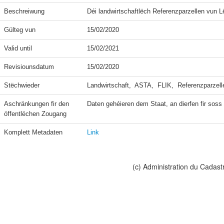
Beschreiwung
Déi landwirtschaftlëch Referenzparzellen vun 
Gülteg vun
15/02/2020
Valid until
15/02/2021
Revisiounsdatum
15/02/2020
Stëchwieder
Landwirtschaft,  ASTA,  FLIK,  Referenzparzell
Aschränkungen fir den 
Daten gehéieren dem Staat, an dierfen fir soss n
öffentlëchen Zougang
Komplett Metadaten
Link
(c) Administration du Cadast