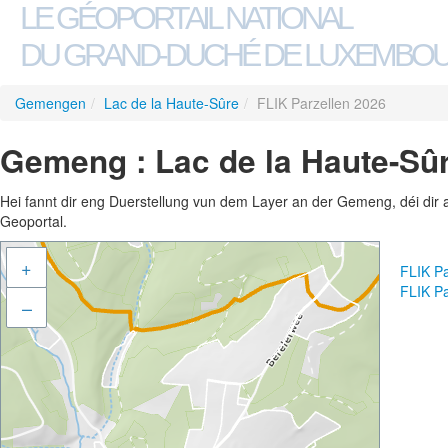
LE GÉOPORTAIL NATIONAL
DU GRAND-DUCHÉ DE LUXEMBO
Gemengen
/
Lac de la Haute-Sûre
/
FLIK Parzellen 2026
Gemeng : Lac de la Haute-Sûr
Hei fannt dir eng Duerstellung vun dem Layer an der Gemeng, déi dir 
Geoportal.
+
FLIK Pa
FLIK P
–