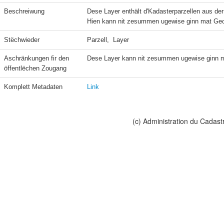
Beschreiwung
Dese Layer enthält d'Kadasterparzellen aus der
Hien kann nit zesummen ugewise ginn mat Geo
Stëchwieder
Parzell,  Layer
Aschränkungen fir den 
Dese Layer kann nit zesummen ugewise ginn m
öffentlëchen Zougang
Komplett Metadaten
Link
(c) Administration du Cadast