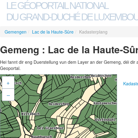
LE GÉOPORTAIL NATIONAL
DU GRAND-DUCHÉ DE LUXEMBO
Gemengen
/
Lac de la Haute-Sûre
/
Kadasterplang
Gemeng : Lac de la Haute-Sûr
Hei fannt dir eng Duerstellung vun dem Layer an der Gemeng, déi dir 
Geoportal.
+
Kadast
–