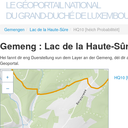
LE GÉOPORTAIL NATIONAL
DU GRAND-DUCHÉ DE LUXEMBO
Gemengen
/
Lac de la Haute-Sûre
/
HQ10 [héich Probabilitéit]
Gemeng : Lac de la Haute-Sûre
Hei fannt dir eng Duerstellung vun dem Layer an der Gemeng, déi dir 
Geoportal.
+
HQ10 [h
–