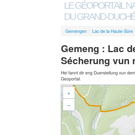
LE GÉOPORTAIL N
DU GRAND-DUCHÉ
Gemengen
/
Lac de la Haute-Sûre
Gemeng : Lac de
Sécherung vun n
Hei fannt dir eng Duerstellung vun de
Geoportal.
+
–