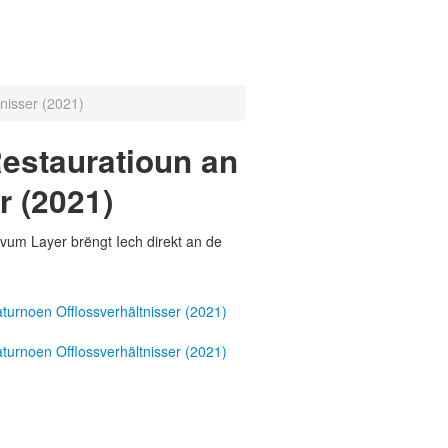
nisser (2021)
estauratioun an
r (2021)
vum Layer brëngt Iech direkt an de
urnoen Offlossverhältnisser (2021)
urnoen Offlossverhältnisser (2021)