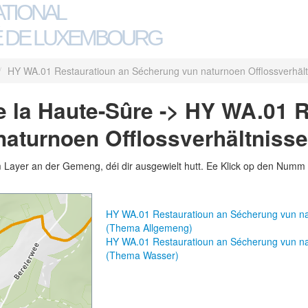
ATIONAL
 DE LUXEMBOURG
/
HY WA.01 Restauratioun an Sécherung vun naturnoen Offlossverhält
 la Haute-Sûre -> HY WA.01 R
aturnoen Offlossverhältnisse
m Layer an der Gemeng, déi dir ausgewielt hutt. Ee Klick op den Numm 
HY WA.01 Restauratioun an Sécherung vun nat
(Thema Allgemeng)
HY WA.01 Restauratioun an Sécherung vun nat
(Thema Wasser)