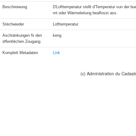
Beschreiwung
D'Lofttemperatur stellt d'Temperatur vun der
mt oder Wärmeleitung beaflosst ass.
Stëchwieder
Lofttemperatur
Aschränkungen fir den 
keng
öffentlëchen Zougang
Komplett Metadaten
Link
(c) Administration du Cadast