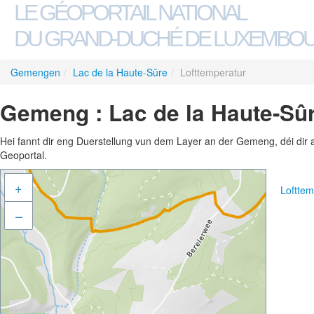
LE GÉOPORTAIL NATIONAL
DU GRAND-DUCHÉ DE LUXEMBO
Gemengen
/
Lac de la Haute-Sûre
/
Lofttemperatur
Gemeng : Lac de la Haute-Sûr
Hei fannt dir eng Duerstellung vun dem Layer an der Gemeng, déi dir 
Geoportal.
+
Loftte
–