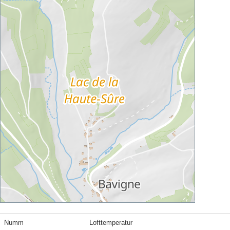
Numm
Lofttemperatur