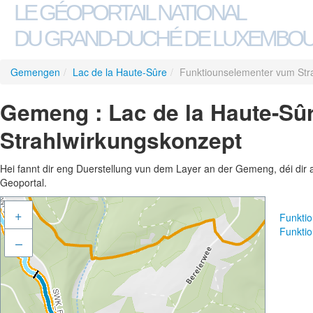
LE GÉOPORTAIL NATIONAL
DU GRAND-DUCHÉ DE LUXEMBO
Gemengen
/
Lac de la Haute-Sûre
/
Funktiounselementer vum Str
Gemeng : Lac de la Haute-Sû
Strahlwirkungskonzept
Hei fannt dir eng Duerstellung vun dem Layer an der Gemeng, déi dir 
Geoportal.
+
Funkti
Funkti
–