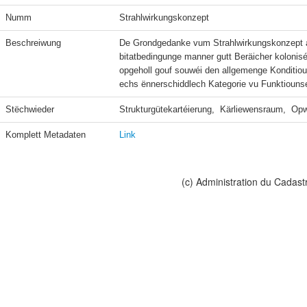
Numm
Strahlwirkungskonzept
Beschreiwung
De Grondgedanke vum Strahlwirkungskonzept 
bitatbedingunge manner gutt Beräicher kolonisé
opgeholl gouf souwéi den allgemenge Konditio
echs ënnerschiddlech Kategorie vu Funktiouns
Stëchwieder
Strukturgütekartéierung,  Kärliewensraum,  Opw
Komplett Metadaten
Link
(c) Administration du Cadast