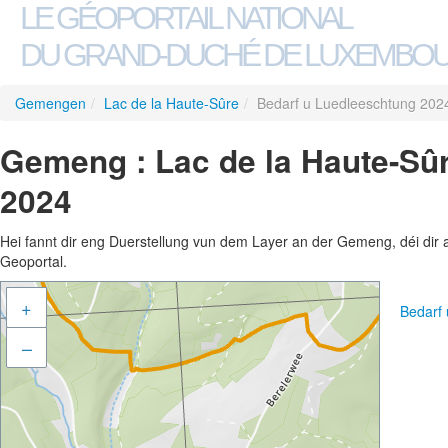
LE GÉOPORTAIL NATIONAL
DU GRAND-DUCHÉ DE LUXEMBO
Gemengen
/
Lac de la Haute-Sûre
/
Bedarf u Luedleeschtung 202
Gemeng : Lac de la Haute-Sûr
2024
Hei fannt dir eng Duerstellung vun dem Layer an der Gemeng, déi dir 
Geoportal.
+
Bedarf
–