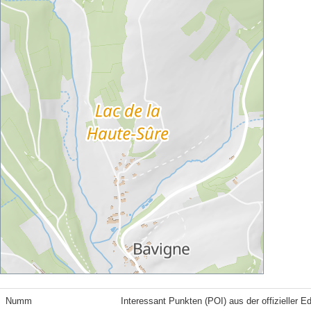
Numm
Interessant Punkten (POI) aus der offizieller E