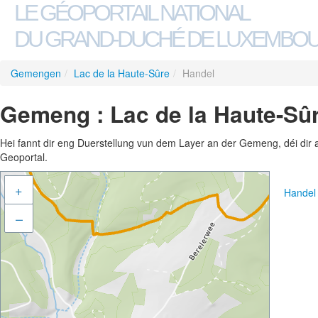
LE GÉOPORTAIL NATIONAL
DU GRAND-DUCHÉ DE LUXEMBO
Gemengen
/
Lac de la Haute-Sûre
/
Handel
Gemeng : Lac de la Haute-Sûr
Hei fannt dir eng Duerstellung vun dem Layer an der Gemeng, déi dir 
Geoportal.
+
Handel
–