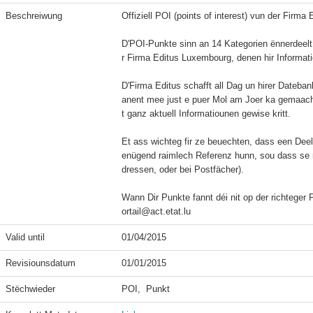
Beschreiwung
Offiziell POI (points of interest) vun der Firma
D'POI-Punkte sinn an 14 Kategorien ënnerdeelt
r Firma Editus Luxembourg, denen hir Informatio
D'Firma Editus schafft all Dag un hirer Dateban
anent mee just e puer Mol am Joer ka gemaach 
t ganz aktuell Informatiounen gewise kritt.

Et ass wichteg fir ze beuechten, dass een Dee
enügend raimlech Referenz hunn, sou dass se ni
dressen, oder bei Postfächer).

Wann Dir Punkte fannt déi nit op der richteger 
ortail@act.etat.lu
Valid until
01/04/2015
Revisiounsdatum
01/01/2015
Stëchwieder
POI,  Punkt