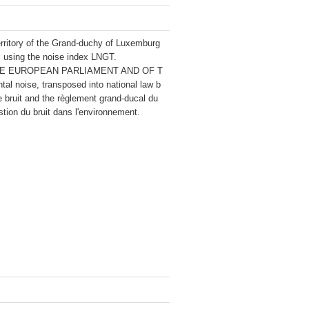
erritory of the Grand-duchy of Luxemburg 
s using the noise index LNGT.

 OF THE EUROPEAN PARLIAMENT AND OF T
l noise, transposed into national law b
le bruit and the règlement grand-ducal du 
stion du bruit dans l'environnement.
