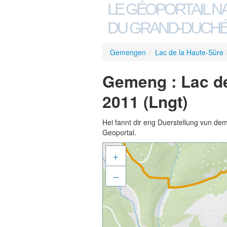
LE GÉOPORTAIL N
DU GRAND-DUCHÉ
Gemengen
/
Lac de la Haute-Sûre
Gemeng : Lac de
2011 (Lngt)
Hei fannt dir eng Duerstellung vun de
Geoportal.
+
–