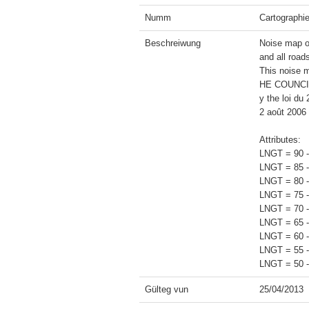
Numm
Cartographie
Beschreiwung
Noise map of
and all road
This noise
HE COUNCIL 
y the loi du 
2 août 2006 
Attributes:

LNGT = 90 -
LNGT = 85 -
LNGT = 80 -
LNGT = 75 -
LNGT = 70 -
LNGT = 65 -
LNGT = 60 -
LNGT = 55 -
Gülteg vun
25/04/2013