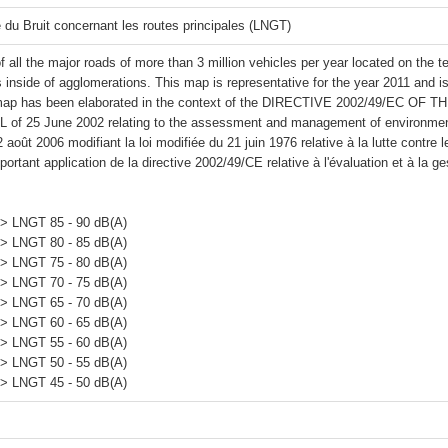
 du Bruit concernant les routes principales (LNGT)
 all the major roads of more than 3 million vehicles per year located on the t
s inside of agglomerations. This map is representative for the year 2011 and i
 map has been elaborated in the context of the DIRECTIVE 2002/49/EC
of 25 June 2002 relating to the assessment and management of environmenta
2 août 2006 modifiant la loi modifiée du 21 juin 1976 relative à la lutte contre 
portant application de la directive 2002/49/CE relative à l'évaluation et à la ge
> LNGT 85 - 90 dB(A)

> LNGT 80 - 85 dB(A)

> LNGT 75 - 80 dB(A)

> LNGT 70 - 75 dB(A)

> LNGT 65 - 70 dB(A)

> LNGT 60 - 65 dB(A)

> LNGT 55 - 60 dB(A)

> LNGT 50 - 55 dB(A)
