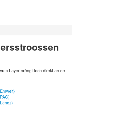
iersstroossen
vum Layer brëngt Iech direkt an de
 Emwelt)
 PAG)
 Lenoz)