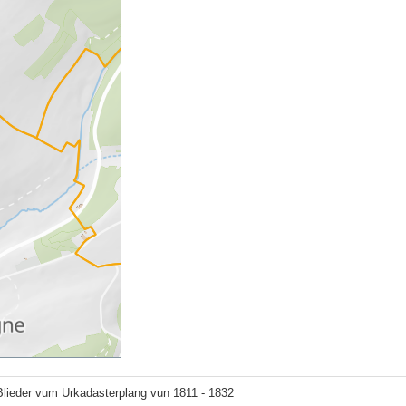
lieder vum Urkadasterplang vun 1811 - 1832