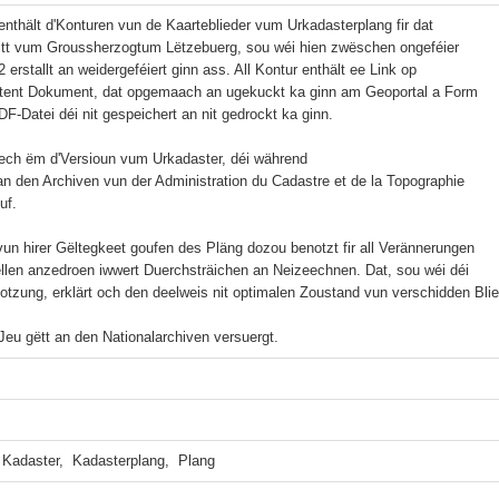
nthält d'Konturen vun de Kaarteblieder vum Urkadasterplang fir dat 

bitt vum Groussherzogtum Lëtzebuerg, sou wéi hien zwëschen ongeféier 

 erstallt an weidergeféiert ginn ass. All Kontur enthält ee Link op 

tent Dokument, dat opgemaach an ugekuckt ka ginn am Geoportal a Form 

F-Datei déi nit gespeichert an nit gedrockt ka ginn.

ech ëm d'Versioun vum Urkadaster, déi während 

n den Archiven vun der Administration du Cadastre et de la Topographie 

f.

vun hirer Gëltegkeet goufen des Pläng dozou benotzt fir all Verännerungen 

llen anzedroen iwwert Duerchsträichen an Neizeechnen. Dat, sou wéi déi 

otzung, erklärt och den deelweis nit optimalen Zoustand vun verschidden Blied
eu gëtt an den Nationalarchiven versuergt.
 Kadaster,  Kadasterplang,  Plang