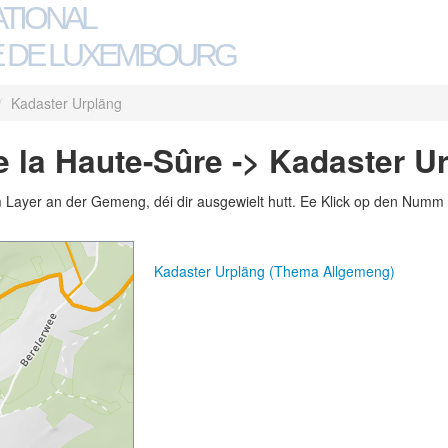
ATIONAL
 DE LUXEMBOURG
/
Kadaster Urpläng
 la Haute-Sûre -> Kadaster U
m Layer an der Gemeng, déi dir ausgewielt hutt. Ee Klick op den Numm 
Kadaster Urpläng (Thema Allgemeng)