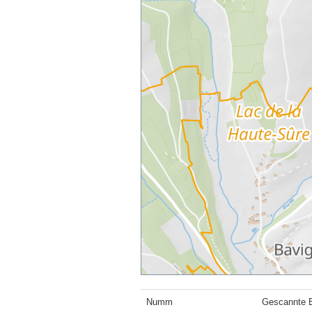
Numm
Gescannte B