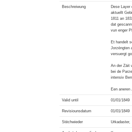
Beschreiwung
Dese Layer e
aktuellt Ge
1811 an 1832
dat gescann
vun enger PD
Et handelt s
Jorzéngten a
versuergt gou
An der Zäit 
bei de Parze
intensiv Ben
Een aneren J
Valid until
01/01/1849
Revisiounsdatum
01/01/1849
Stëchwieder
Urkadaster, 