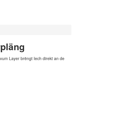
rpläng
vum Layer brëngt Iech direkt an de