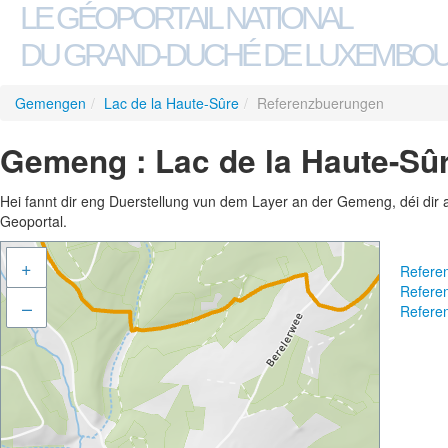
LE GÉOPORTAIL NATIONAL
DU GRAND-DUCHÉ DE LUXEMBO
Gemengen
/
Lac de la Haute-Sûre
/
Referenzbuerungen
Gemeng : Lac de la Haute-Sû
Hei fannt dir eng Duerstellung vun dem Layer an der Gemeng, déi dir 
Geoportal.
+
Refere
Refere
–
Refere