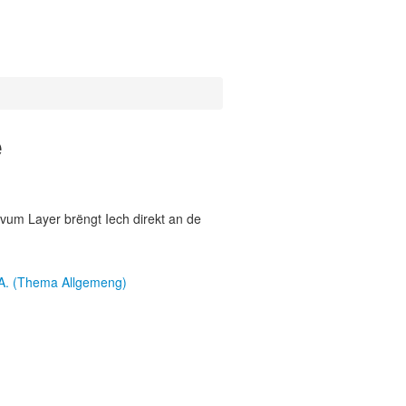
e
vum Layer brëngt Iech direkt an de
A. (Thema Allgemeng)