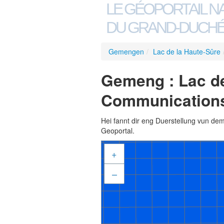
LE GÉOPORTAIL N
DU GRAND-DUCHÉ
Gemengen
/
Lac de la Haute-Sûre
Gemeng : Lac de
Communications
Hei fannt dir eng Duerstellung vun de
Geoportal.
+
–