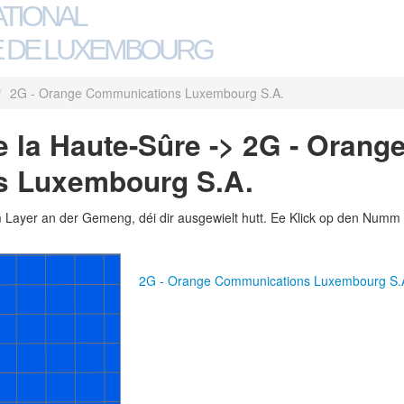
ATIONAL
 DE LUXEMBOURG
/
2G - Orange Communications Luxembourg S.A.
 la Haute-Sûre -> 2G - Orang
 Luxembourg S.A.
m Layer an der Gemeng, déi dir ausgewielt hutt. Ee Klick op den Numm 
2G - Orange Communications Luxembourg S.