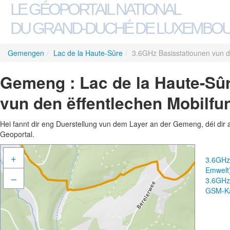
LE GÉOPORTAIL NATIONAL
DU GRAND-DUCHÉ DE LUXEMBO
Gemengen
/
Lac de la Haute-Sûre
/
3.6GHz Basisstatiounen vun d
Gemeng : Lac de la Haute-Sûr
vun den ëffentlechen Mobilfu
Hei fannt dir eng Duerstellung vun dem Layer an der Gemeng, déi dir 
Geoportal.
+
3.6GHz 
Emwelt
–
3.6GHz 
GSM-Ka