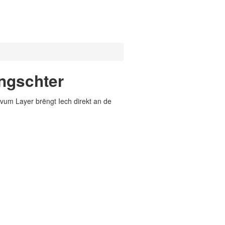
ngschter
vum Layer brëngt Iech direkt an de