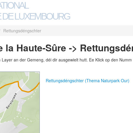
ATIONAL
 DE LUXEMBOURG
/
Rettungsdéngschter
 la Haute-Sûre -> Rettungsdé
m Layer an der Gemeng, déi dir ausgewielt hutt. Ee Klick op den Numm 
Rettungsdéngschter (Thema Naturpark Our)