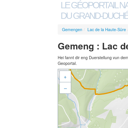
LE GÉOPORTAIL N
DU GRAND-DUCHÉ
Gemengen
/
Lac de la Haute-Sûre
Gemeng : Lac de
Hei fannt dir eng Duerstellung vun de
Geoportal.
+
–