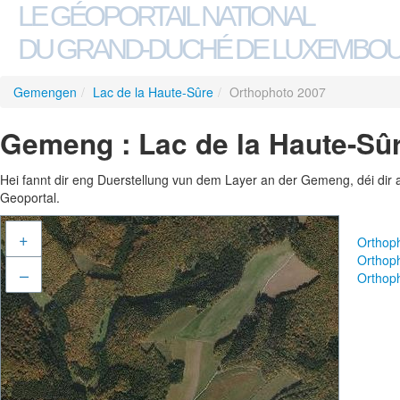
LE GÉOPORTAIL NATIONAL
DU GRAND-DUCHÉ DE LUXEMBO
Gemengen
/
Lac de la Haute-Sûre
/
Orthophoto 2007
Gemeng : Lac de la Haute-Sûr
Hei fannt dir eng Duerstellung vun dem Layer an der Gemeng, déi dir 
Geoportal.
+
Orthop
Orthop
–
Orthop