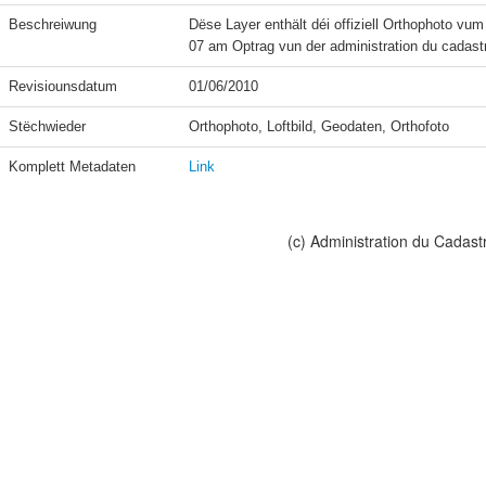
Beschreiwung
Dëse Layer enthält déi offiziell Orthophoto vu
07 am Optrag vun der administration du cadast
Revisiounsdatum
01/06/2010
Stëchwieder
Orthophoto, Loftbild, Geodaten, Orthofoto
Komplett Metadaten
Link
(c) Administration du Cadast