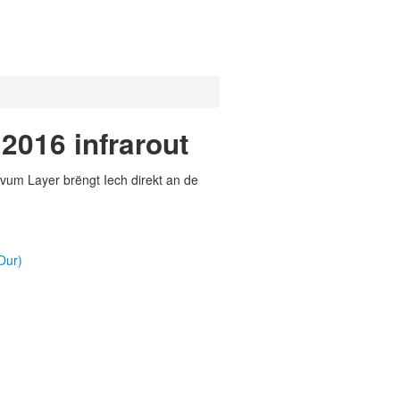
2016 infrarout
vum Layer brëngt Iech direkt an de
)
Our)