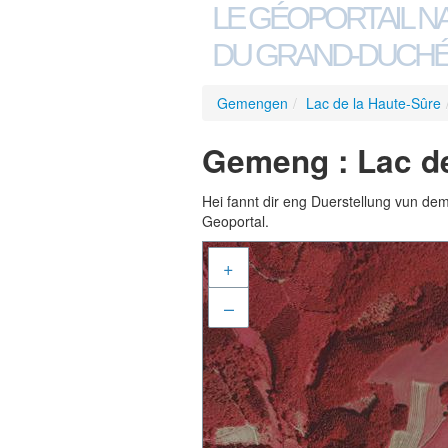
LE GÉOPORTAIL N
DU GRAND-DUCHÉ
Gemengen
/
Lac de la Haute-Sûre
Gemeng : Lac de
Hei fannt dir eng Duerstellung vun de
Geoportal.
+
–