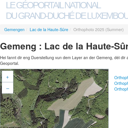
LE GÉOPORTAIL NATIONAL
DU GRAND-DUCHÉ DE LUXEMBO
Gemengen
/
Lac de la Haute-Sûre
/
Orthophoto 2025 (Summer)
Gemeng : Lac de la Haute-Sû
Hei fannt dir eng Duerstellung vun dem Layer an der Gemeng, déi dir 
Geoportal.
+
Orthop
Orthop
–
Orthop