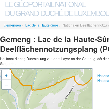
LE GÉOPORTAIL NATIONAL
DU GRAND-DUCHÉ DE LUXEMBO
Gemengen
/
Lac de la Haute-Sûre
/
Nationalen Deelflächennotzu
Gemeng : Lac de la Haute-Sûr
Deelflächennotzungsplang (P
Hei fannt dir eng Duerstellung vun dem Layer an der Gemeng, déi dir 
Geoportal.
+
Nation
Nation
–