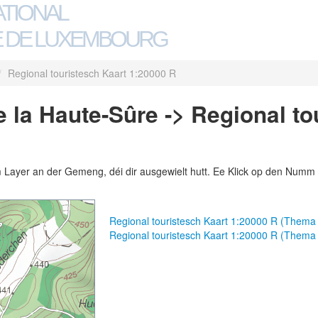
ATIONAL
 DE LUXEMBOURG
/
Regional touristesch Kaart 1:20000 R
 la Haute-Sûre -> Regional to
m Layer an der Gemeng, déi dir ausgewielt hutt. Ee Klick op den Numm 
Regional touristesch Kaart 1:20000 R (Thema
Regional touristesch Kaart 1:20000 R (Thema