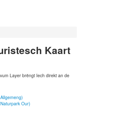
uristesch Kaart
vum Layer brëngt Iech direkt an de
 Allgemeng)
 Naturpark Our)