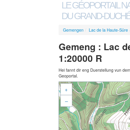
LE GÉOPORTAIL N
DU GRAND-DUCHÉ
Gemengen
/
Lac de la Haute-Sûre
Gemeng : Lac de
1:20000 R
Hei fannt dir eng Duerstellung vun de
Geoportal.
+
–