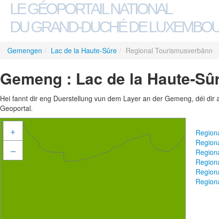
LE GÉOPORTAIL NATIONAL
DU GRAND-DUCHÉ DE LUXEMBO
Gemengen
/
Lac de la Haute-Sûre
/
Regional Tourismusverbänn
Gemeng : Lac de la Haute-Sû
Hei fannt dir eng Duerstellung vun dem Layer an der Gemeng, déi dir 
Geoportal.
+
Region
Region
–
Region
Region
Region
Region