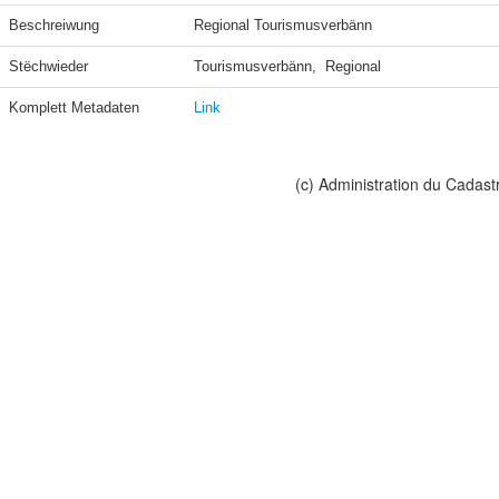
Beschreiwung
Regional Tourismusverbänn
Stëchwieder
Tourismusverbänn,  Regional 
Komplett Metadaten
Link
(c) Administration du Cadast