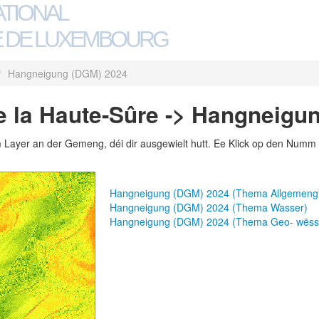
ATIONAL
 DE LUXEMBOURG
/
Hangneigung (DGM) 2024
 la Haute-Sûre -> Hangneigu
m Layer an der Gemeng, déi dir ausgewielt hutt. Ee Klick op den Numm 
Hangneigung (DGM) 2024 (Thema Allgemeng
Hangneigung (DGM) 2024 (Thema Wasser)
Hangneigung (DGM) 2024 (Thema Geo- wësse