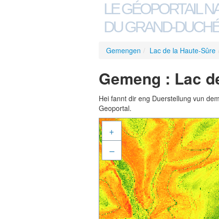
LE GÉOPORTAIL N
DU GRAND-DUCHÉ
Gemengen
/
Lac de la Haute-Sûre
Gemeng : Lac de
Hei fannt dir eng Duerstellung vun de
Geoportal.
+
–