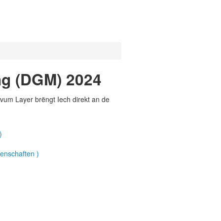
ng (DGM) 2024
vum Layer brëngt Iech direkt an de
)
nschaften )