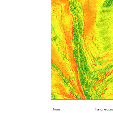
Numm
Hangneigun