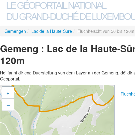
LE GÉOPORTAIL NATIONAL
DU GRAND-DUCHÉ DE LUXEMBO
Gemengen
/
Lac de la Haute-Sûre
/
Fluchhéischt vun 50 bis 120m
Gemeng : Lac de la Haute-Sûr
120m
Hei fannt dir eng Duerstellung vun dem Layer an der Gemeng, déi dir 
Geoportal.
+
Fluchh
–