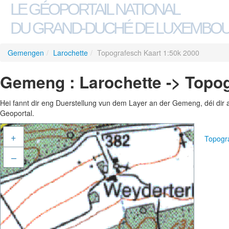
LE GÉOPORTAIL NATIONAL
DU GRAND-DUCHÉ DE LUXEMBO
Gemengen
/
Larochette
/
Topografesch Kaart 1:50k 2000
Gemeng : Larochette -> Topog
Hei fannt dir eng Duerstellung vun dem Layer an der Gemeng, déi dir 
Geoportal.
+
Topogr
–