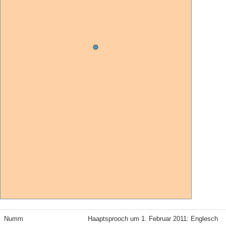
Numm
Haaptsprooch um 1. Februar 2011: Englesch