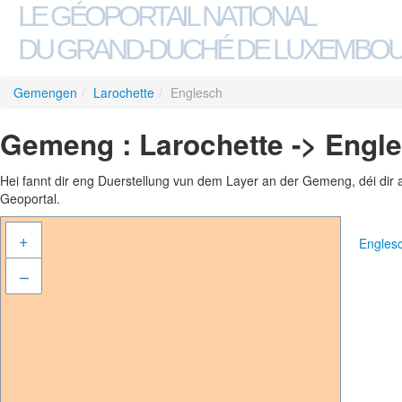
LE GÉOPORTAIL NATIONAL
DU GRAND-DUCHÉ DE LUXEMBO
Gemengen
/
Larochette
/
Englesch
Gemeng : Larochette -> Engl
Hei fannt dir eng Duerstellung vun dem Layer an der Gemeng, déi dir 
Geoportal.
+
Engles
–