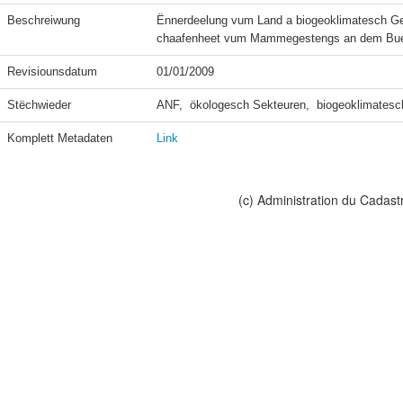
Beschreiwung
Ënnerdeelung vum Land a biogeoklimatesch Geb
chaafenheet vum Mammegestengs an dem Bue
Revisiounsdatum
01/01/2009
Stëchwieder
ANF,  ökologesch Sekteuren,  biogeoklimatesc
Komplett Metadaten
Link
(c) Administration du Cadast