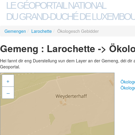
LE GÉOPORTAIL NATIONAL
DU GRAND-DUCHÉ DE LUXEMBO
Gemengen
/
Larochette
/
Ökologesch Gebidder
Gemeng : Larochette -> Ökol
Hei fannt dir eng Duerstellung vun dem Layer an der Gemeng, déi dir 
Geoportal.
+
Ökolog
Ökolog
–