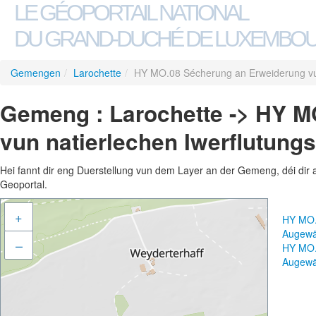
LE GÉOPORTAIL NATIONAL
DU GRAND-DUCHÉ DE LUXEMBO
Gemengen
/
Larochette
/
HY MO.08 Sécherung an Erweiderung vun
Gemeng : Larochette -> HY 
vun natierlechen Iwerflutung
Hei fannt dir eng Duerstellung vun dem Layer an der Gemeng, déi dir 
Geoportal.
+
HY MO.
Augewä
–
HY MO.
Augewä