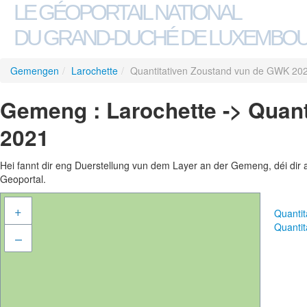
LE GÉOPORTAIL NATIONAL
DU GRAND-DUCHÉ DE LUXEMBO
Gemengen
/
Larochette
/
Quantitativen Zoustand vun de GWK 20
Gemeng : Larochette -> Quan
2021
Hei fannt dir eng Duerstellung vun dem Layer an der Gemeng, déi dir 
Geoportal.
+
Quanti
Quanti
–