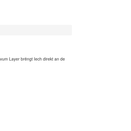
vum Layer brëngt Iech direkt an de