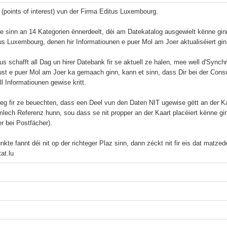
I (points of interest) vun der Firma Editus Luxembourg.

e sinn an 14 Kategorien ënnerdeelt, déi am Datekatalog ausgewielt kënne gi
us Luxembourg, denen hir Informatiounen e puer Mol am Joer aktualiséiert ginn
us schafft all Dag un hirer Datebank fir se aktuell ze halen, mee well d'Sync
ust e puer Mol am Joer ka gemaach ginn, kann et sinn, dass Dir bei der Cons
l Informatiounen gewise kritt.

eg fir ze beuechten, dass een Deel vun den Daten NIT ugewise gëtt an der Ka
lech Referenz hunn, sou dass se nit propper an der Kaart placéiert kënne gi
r bei Postfächer).

kte fannt déi nit op der richteger Plaz sinn, dann zéckt nit fir eis dat matze
at.lu