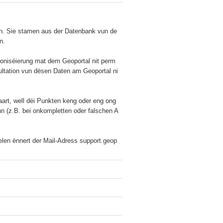
nn. Sie stamen aus der Datenbank vun de
.

hroniséierung mat dem Geoportal nit perm
ultation vun dësen Daten am Geoportal ni
art, well déi Punkten keng oder eng ong
nn (z.B. bei onkompletten oder falschen A
delen ënnert der Mail-Adress support.geop