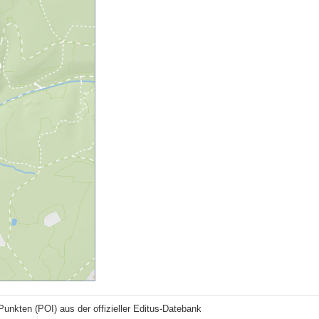
Punkten (POI) aus der offizieller Editus-Datebank