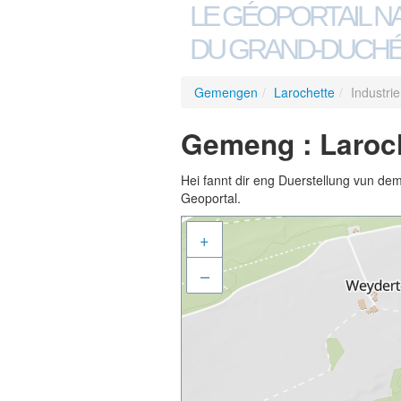
LE GÉOPORTAIL N
DU GRAND-DUCHÉ
Gemengen
/
Larochette
/
Industrie
Gemeng : Laroch
Hei fannt dir eng Duerstellung vun de
Geoportal.
+
–