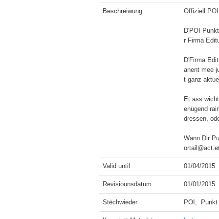
Beschreiwung
Offiziell PO
D'POI-Punkt
r Firma Edit
D'Firma Edit
anent mee j
t ganz aktuel
Et ass wicht
enügend raim
dressen, ode
Wann Dir Pun
ortail@act.et
Valid until
01/04/2015
Revisiounsdatum
01/01/2015
Stëchwieder
POI,  Punkt