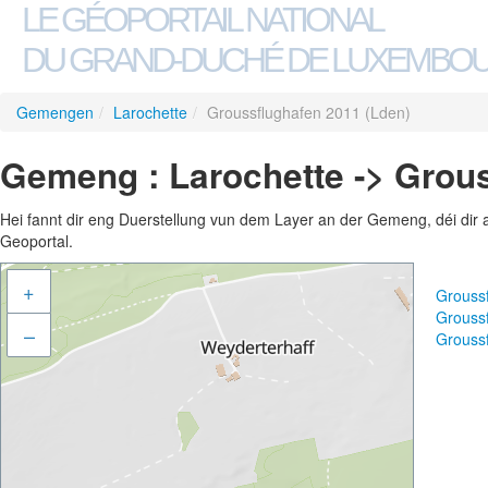
LE GÉOPORTAIL NATIONAL
DU GRAND-DUCHÉ DE LUXEMBO
Gemengen
/
Larochette
/
Groussflughafen 2011 (Lden)
Gemeng : Larochette -> Grous
Hei fannt dir eng Duerstellung vun dem Layer an der Gemeng, déi dir 
Geoportal.
+
Grouss
Grouss
–
Grouss