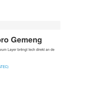
 pro Gemeng
vum Layer brëngt Iech direkt an de
ATEC)