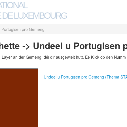
ATIONAL
 DE LUXEMBOURG
u Portugisen pro Gemeng
ette -> Undeel u Portugisen
m Layer an der Gemeng, déi dir ausgewielt hutt. Ee Klick op den Numm 
Undeel u Portugisen pro Gemeng (Thema ST