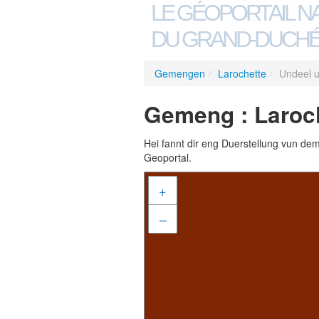
LE GÉOPORTAIL N
DU GRAND-DUCHÉ
Gemengen
/
Larochette
/
Undeel 
Gemeng : Laroch
Hei fannt dir eng Duerstellung vun de
Geoportal.
+
–