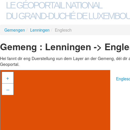
LE GÉOPORTAIL NATIONAL
DU GRAND-DUCHÉ DE LUXEMBO
Gemengen
/
Lenningen
/
Englesch
Gemeng : Lenningen -> Engl
Hei fannt dir eng Duerstellung vun dem Layer an der Gemeng, déi dir 
Geoportal.
+
Engles
–