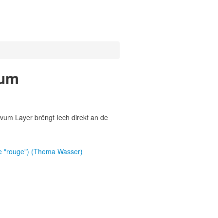
vum
vum Layer brëngt Iech direkt an de
e "rouge") (Thema Wasser)