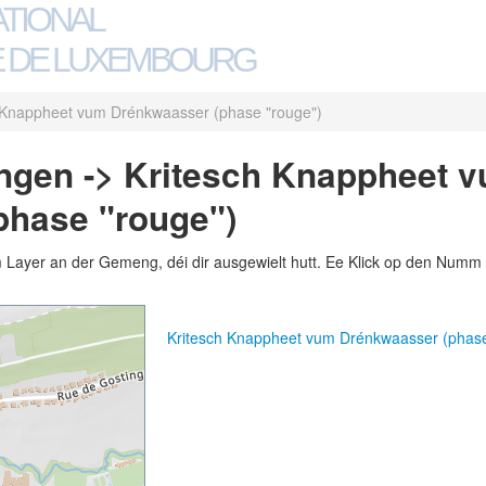
ATIONAL
 DE LUXEMBOURG
 Knappheet vum Drénkwaasser (phase "rouge")
ngen -> Kritesch Knappheet 
phase "rouge")
m Layer an der Gemeng, déi dir ausgewielt hutt. Ee Klick op den Numm 
Kritesch Knappheet vum Drénkwaasser (phas