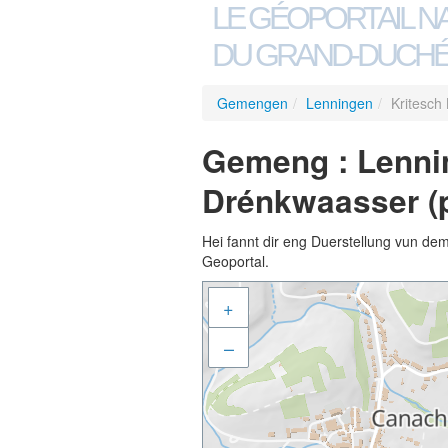
LE GÉOPORTAIL N
DU GRAND-DUCHÉ
Gemengen
/
Lenningen
/
Kritesch
Gemeng : Lenni
Drénkwaasser (
Hei fannt dir eng Duerstellung vun de
Geoportal.
+
–