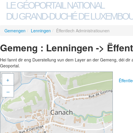
LE GÉOPORTAIL NATIONAL
DU GRAND-DUCHÉ DE LUXEMBO
Gemengen
/
Lenningen
/
Ëffentlech Administratiounen
Gemeng : Lenningen -> Ëffent
Hei fannt dir eng Duerstellung vun dem Layer an der Gemeng, déi dir 
Geoportal.
+
Ëffentl
–