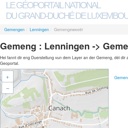
LE GÉOPORTAIL NATIONAL
DU GRAND-DUCHÉ DE LUXEMBO
Gemengen
/
Lenningen
/
Gemengeweeër
Gemeng : Lenningen -> Gem
Hei fannt dir eng Duerstellung vun dem Layer an der Gemeng, déi dir 
Geoportal.
+
Gemeng
–