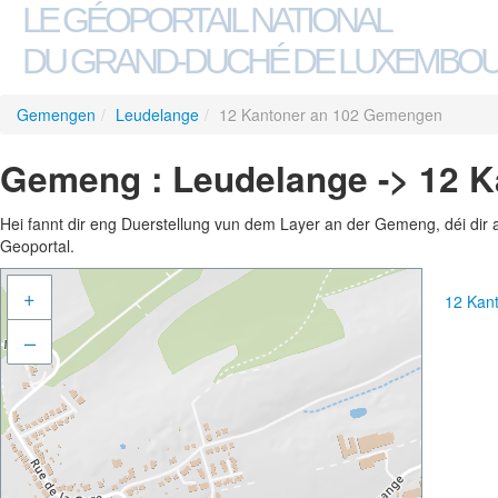
LE GÉOPORTAIL NATIONAL
DU GRAND-DUCHÉ DE LUXEMBO
Gemengen
/
Leudelange
/
12 Kantoner an 102 Gemengen
Gemeng : Leudelange -> 12 
Hei fannt dir eng Duerstellung vun dem Layer an der Gemeng, déi dir 
Geoportal.
+
12 Kan
–