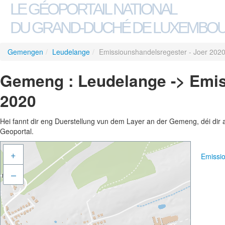
LE GÉOPORTAIL NATIONAL
DU GRAND-DUCHÉ DE LUXEMBO
Gemengen
/
Leudelange
/
Emissiounshandelsregester - Joer 202
Gemeng : Leudelange -> Emis
2020
Hei fannt dir eng Duerstellung vun dem Layer an der Gemeng, déi dir 
Geoportal.
+
Emissi
–