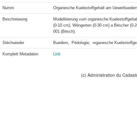
Numm
Organesche Kuelestoffgehalt am Uewerbuede
Beschreiwung
Modelléierung vum organesche Kuelestoffgehal
(0-10 cm), Wéngerten (0-30 cm) a Bëscher (0-2
001 (Bësch).
Stëchwieder
Buedem,  Pédologie,  organesche Kuelestoffge
Komplett Metadaten
Link
(c) Administration du Cadast