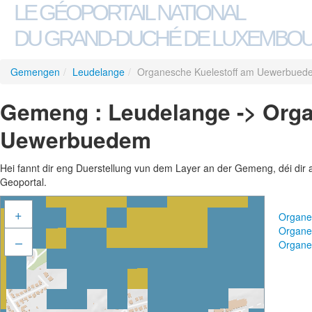
LE GÉOPORTAIL NATIONAL
DU GRAND-DUCHÉ DE LUXEMBO
Gemengen
/
Leudelange
/
Organesche Kuelestoff am Uewerbued
Gemeng : Leudelange -> Orga
Uewerbuedem
Hei fannt dir eng Duerstellung vun dem Layer an der Gemeng, déi dir 
Geoportal.
+
Organe
Organe
–
Organe