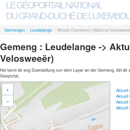
LE GÉOPORTAIL NATIONAL
DU GRAND-DUCHÉ DE LUXEMBO
Gemengen
/
Leudelange
/
Aktuell Chantieren (National Velosweeë
Gemeng : Leudelange -> Aktue
Velosweeër)
Hei fannt dir eng Duerstellung vun dem Layer an der Gemeng, déi dir 
Geoportal.
+
Aktuell
Aktuell
–
Aktuell
Aktuell