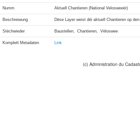
Numm
Aktuell Chantieren (National Velosweeër)
Beschreiwung
Dëse Layer weist déi aktuell Chantieren op den
Stëchwieder
Baustellen,  Chantieren,  Vëloswee
Komplett Metadaten
Link
(c) Administration du Cadast